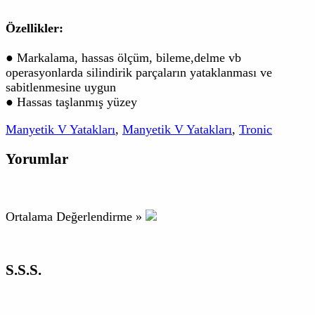
Özellikler:
● Markalama, hassas ölçüm, bileme,delme vb
operasyonlarda silindirik parçaların yataklanması ve
sabitlenmesine uygun
● Hassas taşlanmış yüzey
Manyetik V Yatakları
,
Manyetik V Yatakları
,
Tronic
Yorumlar
Ortalama Değerlendirme »
S.S.S.