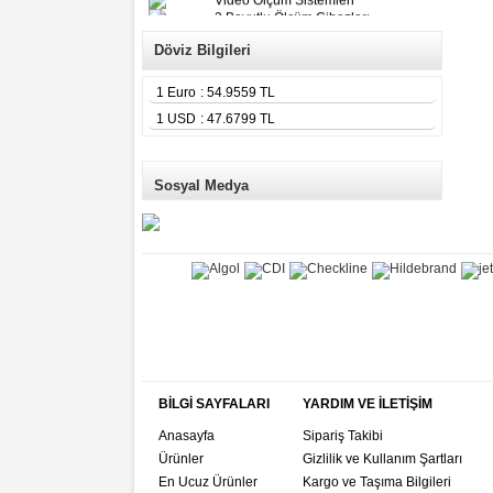
3 Boyutlu Ölçüm Cihazları
Çekme Kopma Test Cihazları
Beton Test Cihazları
Döviz Bilgileri
Impact Test Cihazları
Plastik Test Cihazları
1 Euro
: 54.9559 TL
Boya Kontrol Test Cihazları
Çevresel Ölçüm Cihazları
1 USD
: 47.6799 TL
El Tipi Ölçüm Cihazları
Sosyal Medya
BİLGİ SAYFALARI
YARDIM VE İLETİŞİM
Anasayfa
Sipariş Takibi
Ürünler
Gizlilik ve Kullanım Şartları
En Ucuz Ürünler
Kargo ve Taşıma Bilgileri