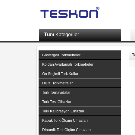
Tüm
Kategoriler
T
Göstergeli Torkmetreler
Koldan Ayarlamalı Torkmetreler
Ön Seçimli Tork Kolları
Dijital Torkmetreler
Tork Tornavidalar
Tork Test Cihazları
Tork Kalibrasyon Cihazları
Kapak Tork Ölçüm Cihazları
Dinamik Tork Ölçüm Cihazları