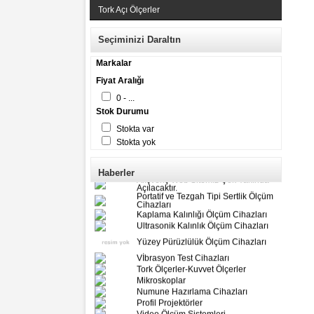
Tork Açı Ölçerler
Seçiminizi Daraltın
Markalar
Fiyat Aralığı
0 - ...
Stok Durumu
Stokta var
Stokta yok
Haberler
Alışveriş Web Sitemiz Çok Yakında
Açılacaktır.
Portatif ve Tezgah Tipi Sertlik Ölçüm
Cihazları
Kaplama Kalınlığı Ölçüm Cihazları
Ultrasonik Kalınlık Ölçüm Cihazları
Yüzey Pürüzlülük Ölçüm Cihazları
Vİbrasyon Test Cihazları
Tork Ölçerler-Kuvvet Ölçerler
Mikroskoplar
Numune Hazırlama Cihazları
Profil Projektörler
Video Ölçüm Sistemleri